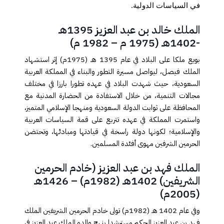
في السياسات الدولية
.
الملك خالد بن عبد العزيز 1395هـ
-1402هـ (1975 م – 1982 م)
بويع ملكا على البلاد في عام 1395 هـ (1975م) إثر استشهاد
الملك فيصل، ليواصل مسيرة التطور والبناء في المملكة العربية
السعودية، حيث شهدت البلاد في عهده تطورا بارزا في مختلف
مجالات التنمية، من خلال الاستفادة من الحضارة المدنية مع
المحافظة على ثوابت الدولة السعودية ومنهجا الإسلامي المتميز،
واستمرت المملكة في عهده تتربع على قمة السياسات العربية
والإسلامية؛ لكونها دولة راسخة في قيادتها ومبادئها، وتحتضن
الحرمين الشرفين مهوى أفئدة المسلمين
.
الملك فهد بن عبد العزيز (خادم الحرمين
الشريفين) 1402هـ (1982م) – 1426هـ
(2005م)
وفي عام 1402 هـ (1982م) تولى خادم الحرمين الشريفين الملك
فهد بن عبد العزيز الحكم مسترشدا بنهج والده الملك عبد العزيز في