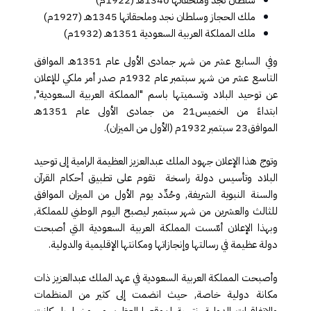
ملك الحجاز وسلطان نجد وملحقاتها 1345هـ (1927م)
ملك المملكة العربية السعودية 1351هـ (1932م)
وفي السابع عشر من شهر جمادى الأولى عام 1351هـ الموافق
التاسع عشر من شهر سبتمبر عام 1932م صدر أمر ملكي للإعلان
عن توحيد البلاد وتسميتها باسم "المملكة العربية السعودية",
ابتداءً من الخميس21 من جمادى الأولى عام 1351هـ
الموافق23 سبتمبر 1932م (الأول من الميزان).
وتوج هذا الإعلان جهود الملك عبدالعزيز العظيمة الرامية إلى توحيد
البلاد وتأسيس دولة راسخة تقوم على تطبيق أحكام القرآن
والسنة النبوية الشريفة, وحُدِّد يوم الأول من الميزان الموافق
للثالث والعشرين من شهر سبتمبر ليصبح اليوم الوطني للمملكة,
وبهذا الإعلان أسِّست المملكة العربية السعودية التي أصبحت
دولة عظيمة في رسالتها وإنجازاتها ومكانتها الإقليمية والدولية
.
وأصبحت المملكة العربية السعودية في عهد الملك عبدالعزيز ذات
مكانة دولية خاصة, حيث انضمت إلى كثير من المنظمات
والاتفاقيات الدولية, نتيجة لموقعها العظيم ورسوخها, بل كانت