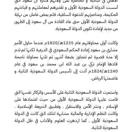
الأهالي في البادية و الحاضرة على ولائهم لأسرة آل سعود التي
أسست الدولة السعودية الأولى و تقديرهم لمعاملتهم و قيادتهم
الحكيمة، ومناصرتهم للدعوة السلفية، فلم يمض عامان من نهاية
الدولة السعودية الأولى حتى عاد القادة من آل سعود إلى الظهور
من جديد لإعادة تكوين الدولة السعودية
.
وكانت أولى محاولاتهم عام 1235هـ/1820م عندما حاول الأمير
مشاري بن سعود إعادة الحكم السعودي في الدرعية لكنها لم تدم
إلا مدة قصيرة لم تتجاوز بضعة أشهر، ثم تلتها محاولة ناجحة
قادها الإمام تركي بن عبد الله ابن محمد بن سعود في عام
1240هـ/1824م أدت إلى تأسيس الدولة السعودية الثانية و
عاصمتها الرياض
.
واستمرت الدولة السعودية الثانية على الأسس والركائز نفسها التي
قامت عليها الدولة السعودية الأولى من حيث اعتمادها على
الإسلام , ونشر الأمن والاستقرار , وتطبيق الشريعة الإسلامية .
وكانت النظم الإدارية والمالية مشابهة لتلك التي كانت في الدولة
السعودية الأولى , كما ازدهرت العلوم والآداب في ظل الدولة
السعودية الثانية
.