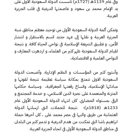
وفي عام 1139هـ (1727م) تأسست الدولة السعودية الأولى على
يد الإمام محمد بن سعود و عاصمتها الدرعية في قلب الجزيرة
العربية
.
وتمكن أئمة الدولة السعودية الأولى من توحيد معظم مناطق شبة
الجزيرة العربية و نقلها إلى عهد جديد اتسم بالاستقرار و انتشار
الأمن، و تطبيق الشريعة الإسلامية في نواحي الحياة كافة. و نتيجة
لقيام الدولة السعودية ظهر كثير من العلماء، و ازدهرت المعارف و
النواحي العلمية و الاقتصادية،
وأنشئ كثير من المؤسسات و النظم الإدارية. وأصبحت الدولة
السعودية الاولى تتمتع بمكانة سياسة عظيمة نتيجة لقوتها و
مبادئها الإسلامية، واتساع رقعتها الجغرافية، وسياسة حكامها
المتزنة والمتعمدة على نصرة الدين الاسلامي، و خدمة المجتمع و
الرقي بمستواه الحضاري. كان انتهاء الدولة السعودية الأولى عام
1233هـ (1818م)؛ نتيجة للحملات التي ارسلتها الدولة
العثمانية من طريق واليها في مصر محمد على ، كان آخرها حملة
ابراهيم باشا التي تمكنت من هدم الدرعية و تدمير كثير من البلدان
في مناطق الدولة السعودية الأولى في انحاء الجزيرة العربية
.