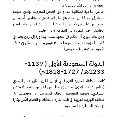
ربيعة بن نزار بن مَعَد بن عَدنان
.
أما من الناحية المكانية فإن وادي العرض المعروف بوادي حنيفة
نسبة إلى حنيفة بن لجيم هو مقر قبيلة بني حنيفة بن لُجَيْم بن
صعب بن علي بن بكر بن وائل، عرفت به‘ وعرف ب​ها منذ العصر
الجاهلي؛ حتى سُمي وادي اليمامة: وادي حنيفة
.
ومن هذا يتبين أن حكم آل سعود ممتد بجذورة إلى زمن بعيد في
قلب الجزيرة العربية، و مرتبط بتاريخ عريق و ماض يتمثل في عراقة
الأسرة الحاكمة و قدم تاريخها
.
الدولة السعودية الأولى ( 1139-
1233هـ/ 1727-1818م)
كانت منطقة الجزيرة العربية في أوائل القرن الثاني عشر الهجري
(الثامن عشر ميلادي) تعيش في حالة من الفوضى وعدم الاستقرار
السياسي، وصف المؤرخون الحالة السياسية و الاجتماعية في
منطقة الجزيرة الع​ربية في تلك الفترة بالتفكك و انعدام الأمن وكثرة
الإمارات المتناثرة و المتناحرة
.