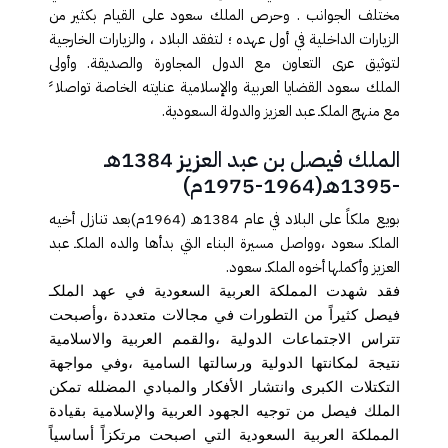
مختلف الجوانب . وحرص الملك سعود على القيام بكثير من
الزيارات الداخلية في أول عهده ؛ لتفقد البلاد ، والزيارات الخارجية
لتوثيق عرى التعاون مع الدول المجاورة والصديقة. وأولى
الملك سعود القضايا العربية والإسلامية عنايته الخاصة تواصلا ً
مع منهج الملكـ عبد العزيز والدولة السعودية
.
الملك فيصل بن عبد العزيز 1384هـ
-1395هـ(1964-1975م)
بويع ملكاً على البلاد في عام 1384هـ (1964م)بعد تنازل أخيه
الملكـ سعود ،وواصل مسيرة البناء التي بدأها والده الملكـ عبد
العزيز وأكملها أخوه الملكـ سعود
.
فقد شهدت المملكة العربية السعودية في عهد الملكـ
فيصل كثيراً من التطورات في مجالات متعددة ،وأصبحت
تتراس الاجتماعات الدولية ،والقمم العربية والاسلامية
نتيجة لمكانتها الدولية ورسالتها السامية ،وفي مواجهة
التكتلات الكبرى وانتشار الأفكار والمبادي المضلله تمكن
الملك فيصل من توجيه الجهود العربية والإسلامية بقيادة
المملكة العربية السعودية التي اصبحت مرتكزاً أساسياً