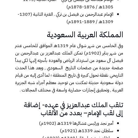
1305هـ / 1876-1878م)
الإمام عبدالرحمن بن فيصل بن تركي . الفترة الثانية (1307-
1309هـ / 1889-1891م)
المملكة العربية السعودية
وفي الخامس من ش​هر شوال عام 1319هـ الموافق للخامس عشر
من شهر يناير (1902م) تمكن الملك عبدالعزيز بن عبدالرحمن بن
فيصل آل سعود من استرداد الرياض والعودة بأسرته إليها لكي يبدأ
صفحة جديدة من صفحات التاريخ السعودي , ويعد هذا الحدث
التاريخي نقطة تحول كبيرة في تاريخ المنطقة ؛ لما أدى إليه من قيام
دولة سعودية حديثة تمكنت من توحيد معظم أجزاء شبه الجزيرة
العربية , وتحقيق إنجازات حضارية واسعة في مختلف المجالات
.​
تلقب الملك عبدالعزيز في عهده- إضافة
إلى لقب الإمام– بعدد من الألقاب
أمير نجد ورئيس عشائرها 1319هـ (1902م)
سلطان نجد 1339هـ (1921م)
سلطان نجد وملحقاتها 1340هـ (1922م)