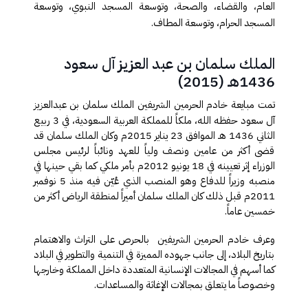
العام، والقضاء، والصحة، وتوسعة المسجد النبوي، وتوسعة
المسجد الحرام، وتوسعة المطاف
.
الملك سلمان بن عبد العزيز آل سعود
1436هـ (2015)​
تمت مبايعة خادم الحرمين​ الشريفين الملك سلمان بن عبدالعزيز
آل سعود حفظه الله، ملكاً للمملكة العربية السعودية، في 3 ربيع
الثاني 1436 هـ الموافق 23 يناير 2015م وكان الملك سلمان قد
قضى أكثر من عامين ونصف ولياً للعهد ونائباً لرئيس مجلس
الوزراء إثر تعيينه في 18 يونيو 2012م بأمر ملكي كما بقي حينها في
منصبه وزيراً للدفاع وهو المنصب الذي عُيّن فيه منذ 5 نوفمبر
2011م قبل ذلك كان الملك سلمان أميراً لمنطقة الرياض أكثر من
خمسين عاماً
.
وعرف خادم الحرمين الشريفين بالحرص على التراث والاهتمام
بتاريخ البلاد، إلى جانب جهوده المميزة في التنمية والتطوير في البلاد
كما أسهم في المجالات الإنسانية المتعددة داخل المملكة وخارجها
وخصوصاً ما يتعلق بمجالات الإغاثة والمساعدات.