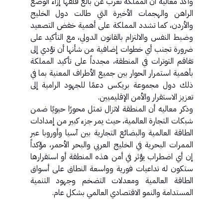
وأكد معاليه أن المملكة تعرب عن بالغ قلقها إزاء الوضع
الراهن والهجمات الأخيرة التي طالت دول الخليج
والأردن، كما تشدد المملكة على أهمية خفض التصعيد
وضبط النفس والالتزام بالقانون الدولي، مع التأكيد على
ضرورة تجنب أي خطوات إضافية من شأنها أن تؤدي إلى
تفاقم التوترات في المنطقة، مجدداً على تأكيد المملكة
بأهمية استمرار الحوار بين جميع الأطراف المعنية بما في
ذلك دول مجموعة بريكس دعمًا للجهود الرامية إلى
تعزيز الاستقرار والأمن الإقليميين.
وذكر معاليه أن المنطقة لاتزال تمثل محورًا حيويًا ضمن
شبكات التجارة العالمية، حيث يمر جزء كبير من إمدادات
الطاقة العالمية والبضائع التجارية بين آسيا وأوروبا عبر
الممرات البحرية في الخليج العربي والبحر الأحمر، مؤكداً
إن أي اضطراب يؤثر في أمن هذه المنطقة أو استقرارها
ستكون له تداعيات فورية وواسعة النطاق على أسواق
الطاقة العالمية ومعدلات التضخم وجهود التنمية
المستدامة والنمو الاقتصادي العالمي بشكل عام.