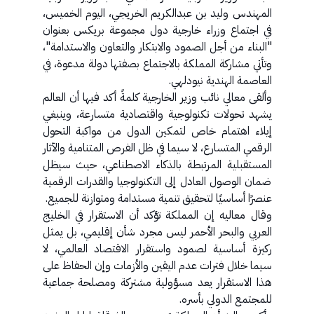
المهندس وليد بن عبدالكريم الخريجي، اليوم الخميس،
في اجتماع وزراء خارجية دول مجموعة بريكس بعنوان
"البناء من أجل الصمود والابتكار والتعاون والاستدامة"،
وتأتي مشاركة المملكة بالاجتماع بصفتها دولة مدعوة، في
العاصمة الهندية نيودلهي.
وألقى معالي نائب وزير الخارجية كلمةً أكد فيها أن العالم
يشهد تحولات تكنولوجية واقتصادية متسارعة، وينبغي
إيلاء اهتمام خاص لتمكين الدول من مواكبة التحول
الرقمي المتسارع، لا سيما في ظل الفرص المتنامية والآثار
المستقبلية المرتبطة بالذكاء الاصطناعي، حيث سيظل
ضمان الوصول العادل إلى التكنولوجيا والقدرات الرقمية
عنصرًا أساسيًا لتحقيق تنمية مستدامة ومتوازنة للجميع.
وقال معاليه إن المملكة تؤكد أن الاستقرار في الخليج
العربي والبحر الأحمر ليس مجرد شأن إقليمي، بل يمثل
ركيزة أساسية لصمود واستقرار الاقتصاد العالمي، لا
سيما خلال فترات عدم اليقين والأزمات وإن الحفاظ على
هذا الاستقرار يعد مسؤولية مشتركة ومصلحة جماعية
للمجتمع الدولي بأسره.