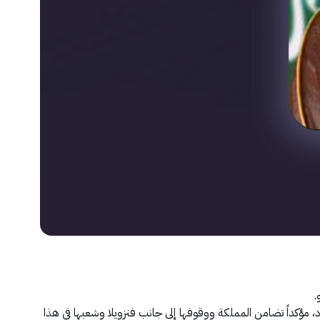
.
د، مؤكداً تضامن المملكة ووقوفها إلى جانب فنزويلا وشعبها في هذا