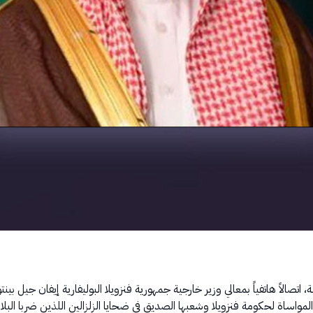
الاً هاتفياً بمعالي وزير خارجية جمهورية فنزويلا البوليفارية إيفان جيل بينتو
مواساة لحكومة فنزويلا وشعبها الصديق في ضحايا الزلزالين اللذين ضربا البلا