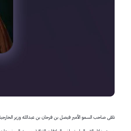
تلقى صاحب السمو الأمير فيصل بن فرحان بن عبدالله وزير الخارجية، ال