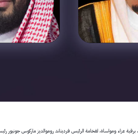
قية عزاء ومواساة، لفخامة الرئيس فرديناند روموالديز ماركوس جونيور رئيس