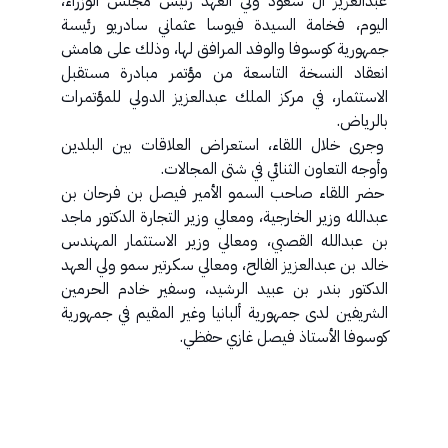
عبدالعزيز آل سعود ولي العهد رئيس مجلس الوزراء،
اليوم، فخامة السيدة فيوسا عثماني سادريو رئيسة
جمهورية كوسوفا والوفد المرافق لها، وذلك على هامش
انعقاد النسخة التاسعة من مؤتمر مبادرة مستقبل
الاستثمار، في مركز الملك عبدالعزيز الدولي للمؤتمرات
بالرياض.
وجرى خلال اللقاء، استعراض العلاقات بين البلدين
وأوجه التعاون الثنائي في شتى المجالات.
حضر اللقاء صاحب السمو الأمير فيصل بن فرحان بن
عبدالله وزير الخارجية، ومعالي وزير التجارة الدكتور ماجد
بن عبدالله القصبي، ومعالي وزير الاستثمار المهندس
خالد بن عبدالعزيز الفالح، ومعالي سكرتير سمو ولي العهد
الدكتور بندر بن عبيد الرشيد، وسفير خادم الحرمين
الشريفين لدى جمهورية ألبانيا وغير المقيم في جمهورية
كوسوفا الأستاذ فيصل غازي حفظي.