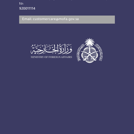
to:
920011114
Email:
customercare@mofa.gov.sa