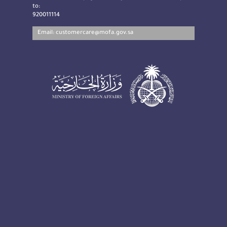
to:
920011114
Email:
customercare@mofa.gov.sa