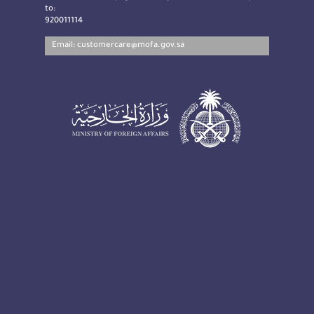
to:
920011114
Email:
customercare@mofa.gov.sa