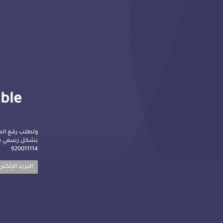
lble
ولطلب رفع الح
بشكل رسمي م :
920011114
البريد الإلكت: