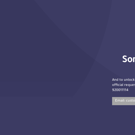
Sor
And to unlock
official reques
920011114
Email:
cust