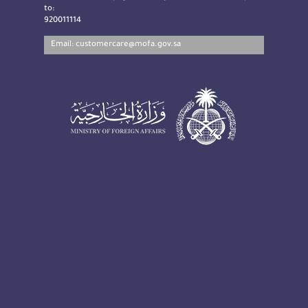
to:
920011114
Email:
customercare@mofa.gov.sa