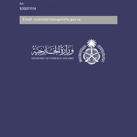
to:
920011114
Email:
customercare@mofa.gov.sa