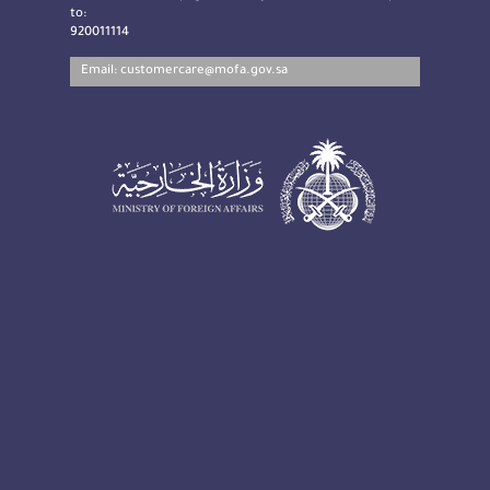
to:
920011114
Email:
customercare@mofa.gov.sa