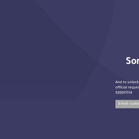
Sor
And to unlock
official reques
920011114
Email:
cust