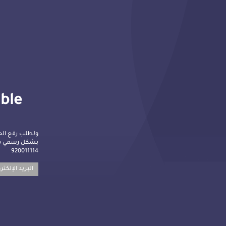
lble
ولطلب رفع الح
بشكل رسمي م :
920011114
البريد الإلكت: