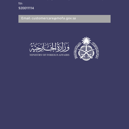
to:
920011114
Email:
customercare@mofa.gov.sa