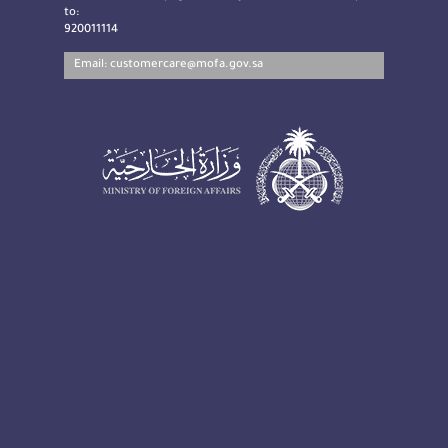
to:
920011114
Email:
customercare@mofa.gov.sa