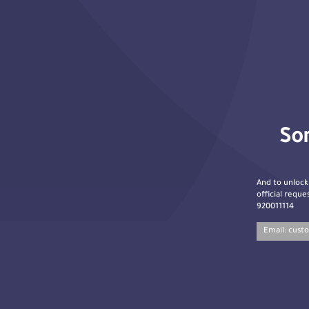
Sor
And to unlock
official reques
920011114
Email:
cust