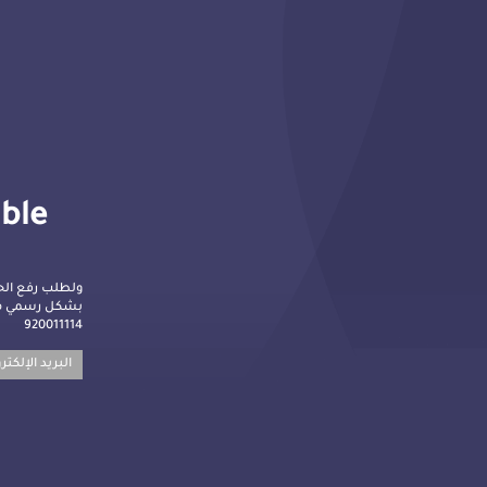
lble
ولطلب رفع الح
بشكل رسمي م :
920011114
البريد الإلكت: