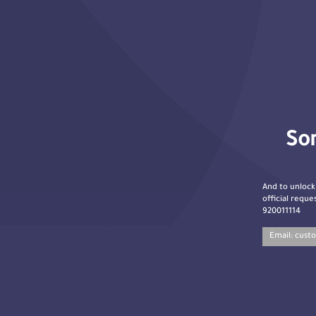
Sor
And to unlock
official reques
920011114
Email:
cust