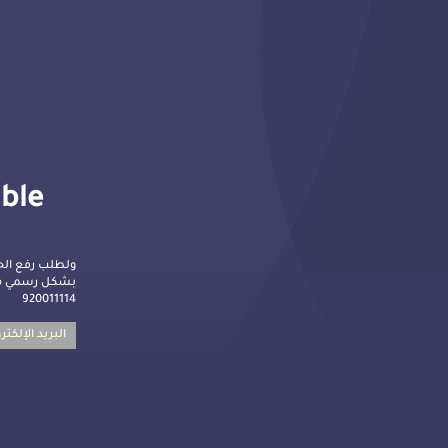
lble
ولطلب رفع الح
بشكل رسمي م :
920011114
البريد الإلكت: