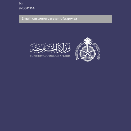
to:
920011114
Email:
customercare@mofa.gov.sa