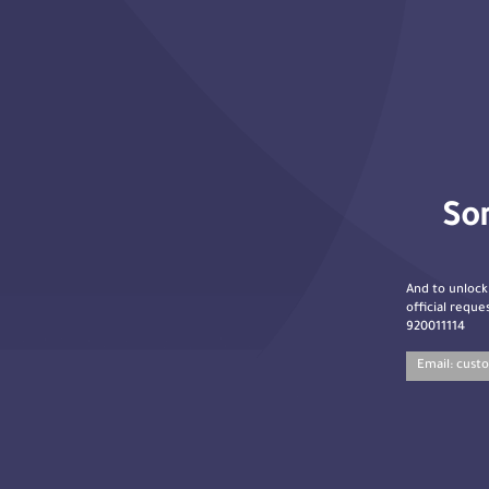
Sor
And to unlock
official reques
920011114
Email:
cust