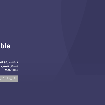
lble
ولطلب رفع الح
بشكل رسمي م :
920011114
البريد الإلكت: