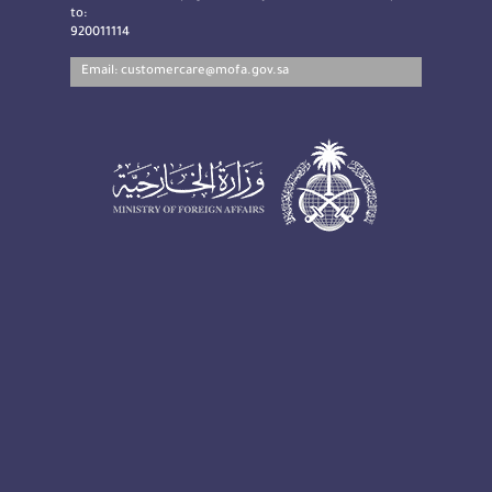
to:
920011114
Email:
customercare@mofa.gov.sa