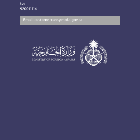
to:
920011114
Email:
customercare@mofa.gov.sa