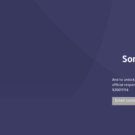
Sor
And to unlock
official reques
920011114
Email:
cust