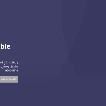
lble
ولطلب رفع الح
بشكل رسمي م :
920011114
البريد الإلكت: