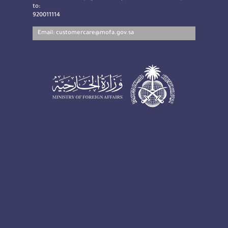
to:
920011114
Email:
customercare@mofa.gov.sa