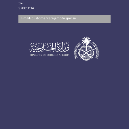
to:
920011114
Email:
customercare@mofa.gov.sa