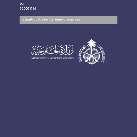
to:
920011114
Email:
customercare@mofa.gov.sa