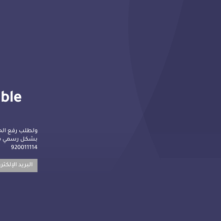
lble
ولطلب رفع الح
بشكل رسمي م :
920011114
البريد الإلكت: