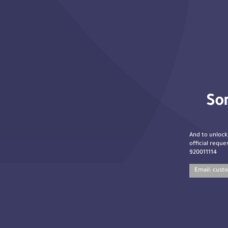
Sor
And to unlock
official reques
920011114
Email:
cust