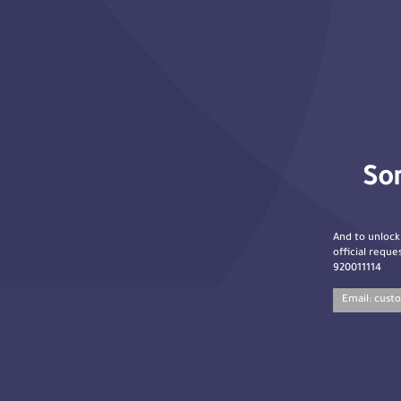
Sor
And to unlock
official reques
920011114
Email:
cust