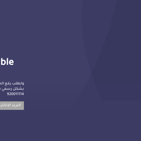
lble
ولطلب رفع الح
بشكل رسمي م :
920011114
البريد الإلكت: