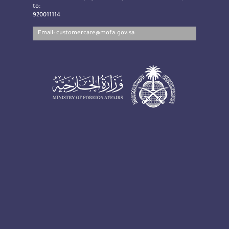
to:
920011114
Email:
customercare@mofa.gov.sa