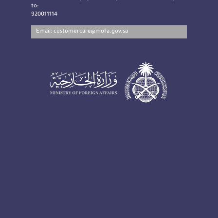
to:
920011114
Email:
customercare@mofa.gov.sa